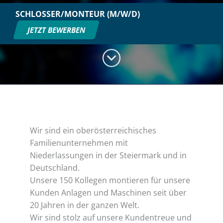
SCHLOSSER/MONTEUR (M/W/D)
JETZT BEWERBEN
Wir sind ein oberösterreichisches
Familienunternehmen mit
Niederlassungen in der Steiermark und in
Deutschland.
Unsere 150 Kollegen montieren für unsere
Kunden Anlagen und Maschinen seit über
20 Jahren in der ganzen Welt.
Wir sind stolz auf unsere Kundentreue und