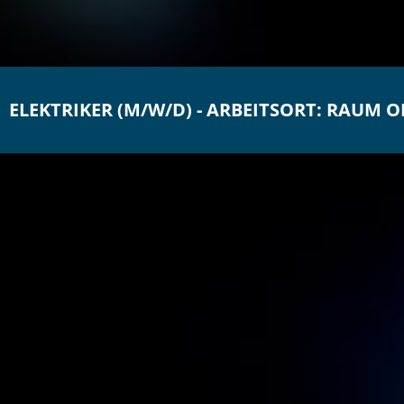
ELEKTRIKER (M/W/D) - ARBEITSORT: RAUM 